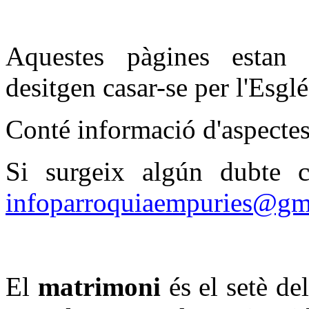
Aquestes pàgines estan 
desitgen casar-se per l'Esgl
Conté informació d'aspectes 
Si surgeix algún dubte co
infoparroquiaempuries@gm
El
matrimoni
és el setè de