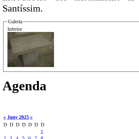
Santíssim.
Galeria
Inferior
Agenda
«
Juny 2025
»
D
D
D
D
D
D
D
1
2
3
4
5
6
7
8