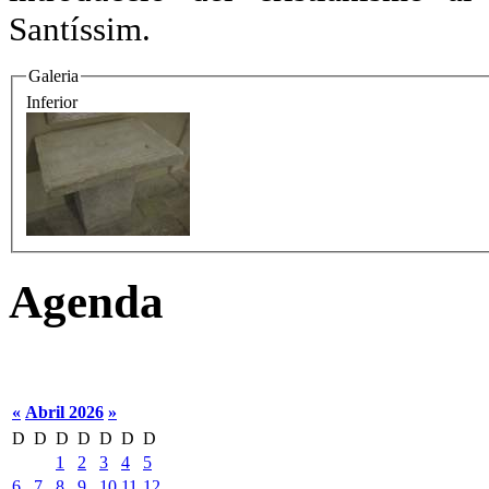
Santíssim.
Galeria
Inferior
Agenda
«
Abril 2026
»
D
D
D
D
D
D
D
1
2
3
4
5
6
7
8
9
10
11
12