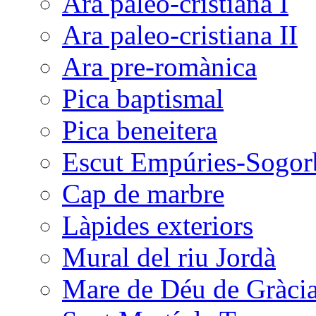
Ara paleo-cristiana I
Ara paleo-cristiana II
Ara pre-romànica
Pica baptismal
Pica beneitera
Escut Empúries-Sogor
Cap de marbre
Làpides exteriors
Mural del riu Jordà
Mare de Déu de Gràci