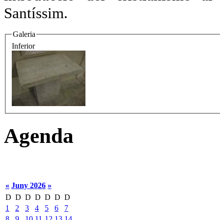
Santíssim.
Galeria
Inferior
Agenda
«
Juny 2026
»
D
D
D
D
D
D
D
1
2
3
4
5
6
7
8
9
10
11
12
13
14