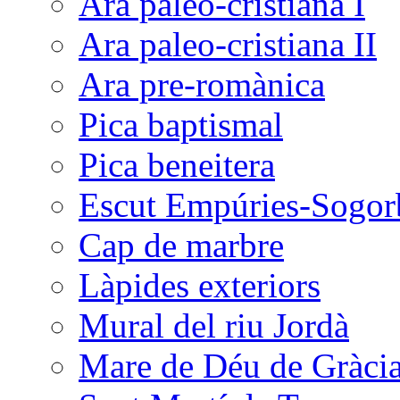
Ara paleo-cristiana I
Ara paleo-cristiana II
Ara pre-romànica
Pica baptismal
Pica beneitera
Escut Empúries-Sogor
Cap de marbre
Làpides exteriors
Mural del riu Jordà
Mare de Déu de Gràci