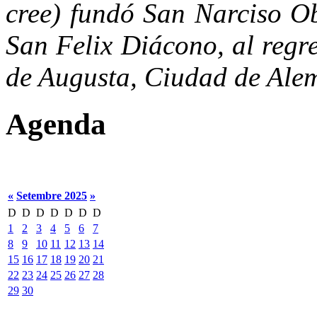
cree) fundó San Narciso O
San Felix Diácono, al regr
de Augusta, Ciudad de Ale
Agenda
«
Setembre 2025
»
D
D
D
D
D
D
D
1
2
3
4
5
6
7
8
9
10
11
12
13
14
15
16
17
18
19
20
21
22
23
24
25
26
27
28
29
30