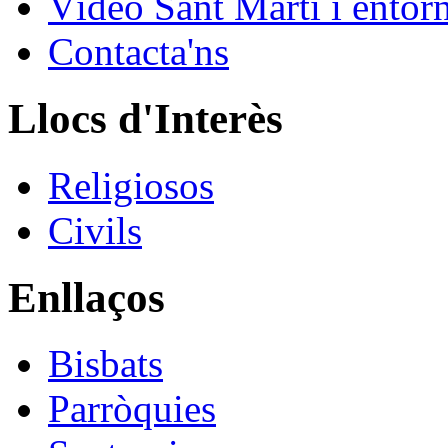
Vídeo Sant Martí i entor
Contacta'ns
Llocs d'Interès
Religiosos
Civils
Enllaços
Bisbats
Parròquies