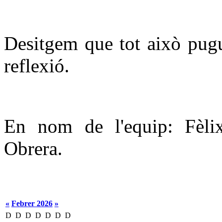
Desitgem que tot això pugui
reflexió.
En nom de l'equip: Fèlix
Obrera.
«
Febrer 2026
»
D
D
D
D
D
D
D