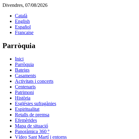
Divendres, 07/08/2026
Català
English
Español
Francaise
Parròquia
Inici
Parròquia
Bateigs
Casaments
Activitats i concerts
Centenaris
Patrimoni
Història
Esglésies sufragànies
Espiritualitat
Retalls de premsa
Efemèrides
Mapa de situació
Panoràmica 360 º
Vídeo Sant Martí i entorns