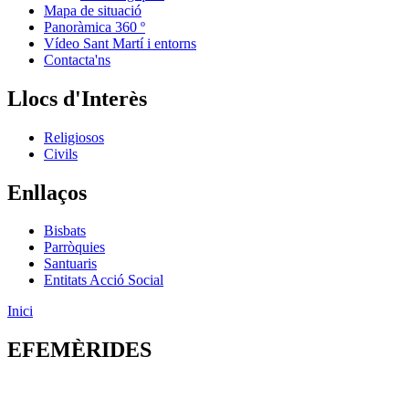
Mapa de situació
Panoràmica 360 º
Vídeo Sant Martí i entorns
Contacta'ns
Llocs d'Interès
Religiosos
Civils
Enllaços
Bisbats
Parròquies
Santuaris
Entitats Acció Social
Inici
EFEMÈRIDES