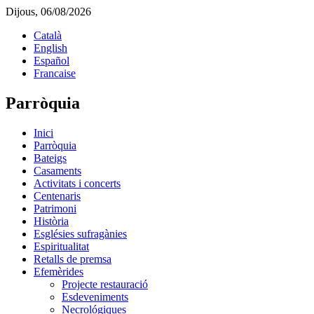
Dijous, 06/08/2026
Català
English
Español
Francaise
Parròquia
Inici
Parròquia
Bateigs
Casaments
Activitats i concerts
Centenaris
Patrimoni
Història
Esglésies sufragànies
Espiritualitat
Retalls de premsa
Efemèrides
Projecte restauració
Esdeveniments
Necrológiques