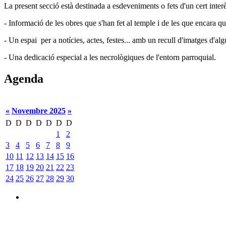
La present secció està destinada a esdeveniments o fets d'un cert interès
- Informació de les obres que s'han fet al temple i de les que encara qu
- Un espai per a notícies, actes, festes... amb un recull d'imatges d'a
- Una dedicació especial a les necrològiques de l'entorn parroquial.
Agenda
«
Novembre 2025
»
D
D
D
D
D
D
D
1
2
3
4
5
6
7
8
9
10
11
12
13
14
15
16
17
18
19
20
21
22
23
24
25
26
27
28
29
30