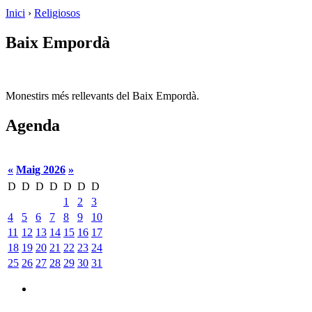
Inici
›
Religiosos
Baix Empordà
Monestirs més rellevants del Baix Empordà.
Agenda
«
Maig 2026
»
D
D
D
D
D
D
D
1
2
3
4
5
6
7
8
9
10
11
12
13
14
15
16
17
18
19
20
21
22
23
24
25
26
27
28
29
30
31