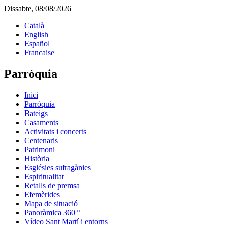
Dissabte, 08/08/2026
Català
English
Español
Francaise
Parròquia
Inici
Parròquia
Bateigs
Casaments
Activitats i concerts
Centenaris
Patrimoni
Història
Esglésies sufragànies
Espiritualitat
Retalls de premsa
Efemèrides
Mapa de situació
Panoràmica 360 º
Vídeo Sant Martí i entorns