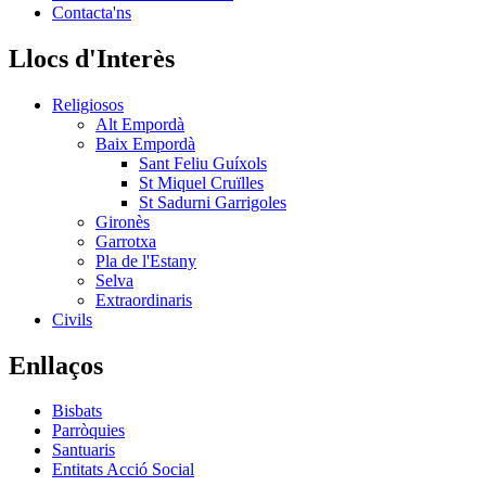
Contacta'ns
Llocs d'Interès
Religiosos
Alt Empordà
Baix Empordà
Sant Feliu Guíxols
St Miquel Cruïlles
St Sadurni Garrigoles
Gironès
Garrotxa
Pla de l'Estany
Selva
Extraordinaris
Civils
Enllaços
Bisbats
Parròquies
Santuaris
Entitats Acció Social