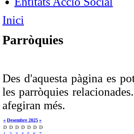
Entitats Acció Social
Inici
Parròquies
Des d'aquesta pàgina es po
les parròquies relacionades.
afegiran més.
«
Desembre 2025
»
D
D
D
D
D
D
D
1
2
3
4
5
6
7