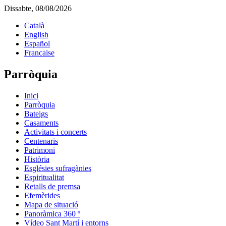
Dissabte, 08/08/2026
Català
English
Español
Francaise
Parròquia
Inici
Parròquia
Bateigs
Casaments
Activitats i concerts
Centenaris
Patrimoni
Història
Esglésies sufragànies
Espiritualitat
Retalls de premsa
Efemèrides
Mapa de situació
Panoràmica 360 º
Vídeo Sant Martí i entorns