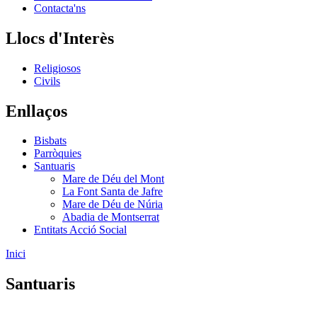
Contacta'ns
Llocs d'Interès
Religiosos
Civils
Enllaços
Bisbats
Parròquies
Santuaris
Mare de Déu del Mont
La Font Santa de Jafre
Mare de Déu de Núria
Abadia de Montserrat
Entitats Acció Social
Inici
Santuaris