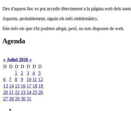
Des d'aquest lloc es pot accedir directament a la pàgina web dels santu
Aquests, probablement, siguin els més emblemàtics.
Són més els que s'hi podrien afegir, però, no tots disposen de web.
Agenda
«
Juliol 2026
»
D
D
D
D
D
D
D
1
2
3
4
5
6
7
8
9
10
11
12
13
14
15
16
17
18
19
20
21
22
23
24
25
26
27
28
29
30
31