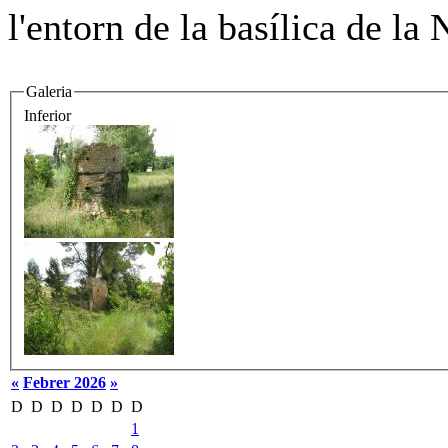
l'entorn de la basílica de la 
Galeria
Inferior
«
Febrer 2026
»
D
D
D
D
D
D
D
1