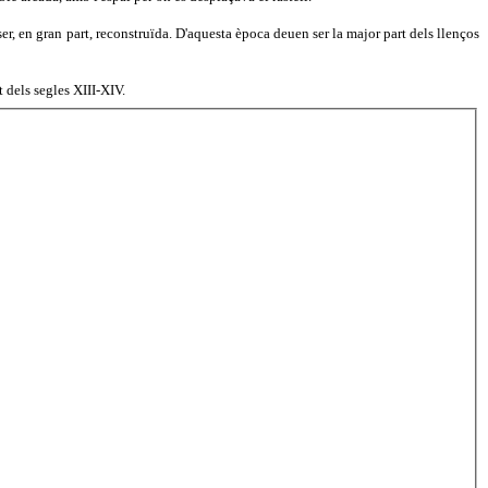
ser, en gran part, reconstruïda. D'aquesta època deuen ser la major part dels llenços
t dels segles XIII-XIV.