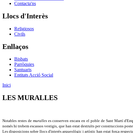
Contacta'ns
Llocs d'Interès
Religiosos
Civils
Enllaços
Bisbats
Parròquies
Santuaris
Entitats Acció Social
Inici
LES MURALLES
Notables restes de
muralles
es conserven encara en el poble de Sant Martí d'Empúr
només hi trobem escassos vestigis, que han estat destruïts per construccions posteri
Les disposicions sobre llocs d'interès arqueològic i artístic han estat força respect