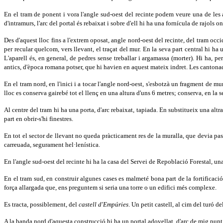
En el tram de ponent i vora l'angle sud-oest del recinte podem veure una de les 
d'intramurs, l'arc del portal és rebaixat i sobre d'ell hi ha una fornícula de rajols 
Des d'aquest lloc fins a l'extrem oposat, angle nord-oest del recinte, del tram occ
per recular quelcom, vers llevant, el traçat del mur. En la seva part central hi ha
L'aparell és, en general, de pedres sense treballar i argamassa (morter). Hi ha, 
antics, d'època romana potser, que hi havien en aquest mateix indret. Les cantona
En el tram nord, en l'inici i a tocar l'angle nord-oest, s'esbotzà un fragment de m
lloc es conserva gairebé tot el llenç en una altura d'uns 6 metres; conserva, en la se
Al centre del tram hi ha una porta, d'arc rebaixat, tapiada. En substitueix una alt
part en obrir-s'hi finestres.
En tot el sector de llevant no queda pràcticament res de la muralla, que devia passa
carreuada, segurament hel·lenística.
En l'angle sud-oest del recinte hi ha la casa del Servei de Repoblació Forestal, un
En el tram sud, en construir algunes cases es malmeté bona part de la fortificació.
força allargada que, ens preguntem si seria una torre o un edifici més complexe.
Es tracta, possiblement, del
castell d'Empúries
. Un petit castell, al cim del turó 
A la banda nord d'aquesta construcció hi ha un portal adovellat, d'arc de mig punt i 