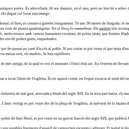
antigues portes. És adovellada. Al seu damunt, en el mur, però no ben bé a sobre 
on s'hi dagué col·locar una imatge.
idental, el llenç es conserva gairebé integrament. Té uns 50 metres de llargada; el 
 una torre de planta quadrangular. Tot el llenç és emmerletat. Els
merlets
són rectangu
però, molts trossos amb carreus bastament escairats, de petita mida, que formen fila
des són de pedres grans, esquadrades.
ur per fer passar un camí d'accés al poble. Al seu costat es pot veure el que resta d'
va meitat oest, els marlets.; hi han espitlleres.
ra de més antiga, de la qual es veu el muntant i l'inici d'un arc. En l'extrem de lle
r a tocar l'absis de l'església. És en aquest costat, en l'espai excavat al nord del 
a baluerna de mal gust, aixecada a finals del segle XIX. En la seva part baixa, els mu
 L'únic vestigi es pot veure des de la plaça de l'església, al sud-oest de la façana d
del poble de Sant Martí, es pot veure en un gravat francès del segle XIX, que publicà 
uns notables fragments d'aparell de carreus ben escairats i afilerats. El portal té do