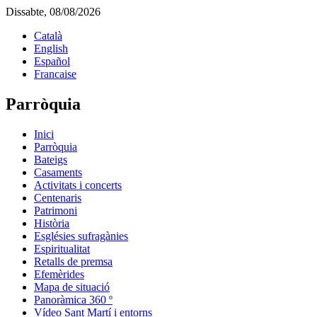
Dissabte, 08/08/2026
Català
English
Español
Francaise
Parròquia
Inici
Parròquia
Bateigs
Casaments
Activitats i concerts
Centenaris
Patrimoni
Història
Esglésies sufragànies
Espiritualitat
Retalls de premsa
Efemèrides
Mapa de situació
Panoràmica 360 º
Vídeo Sant Martí i entorns