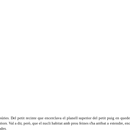
ies. Del petit recinte que encerclava el planell superior del petit puig en queden
ors. Val a dir, però, que el nucli habitat amb prou feines s'ha arribat a estendre, enc
ades.