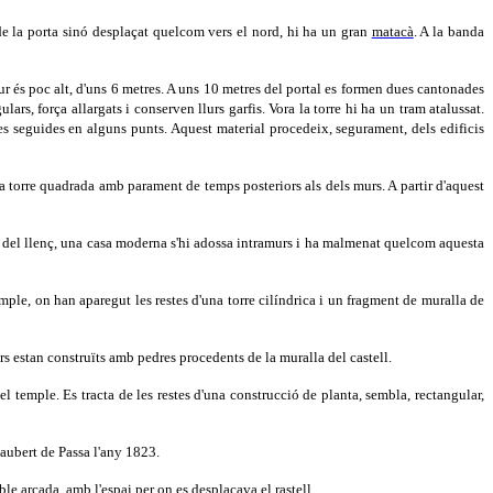
de la porta sinó desplaçat quelcom vers el nord, hi ha un gran
matacà
. A la banda
mur és poc alt, d'uns 6 metres. A uns 10 metres del portal es formen dues cantonades
lars, força allargats i conserven llurs garfis. Vora la torre hi ha un tram atalussat.
des seguides en alguns punts. Aquest material procedeix, segurament, dels edificis
una torre quadrada amb parament de temps posteriors als dels murs. A partir d'aquest
vant del llenç, una casa moderna s'hi adossa intramurs i ha malmenat quelcom aquesta
temple, on han aparegut les restes d'una torre cilíndrica i un fragment de muralla de
rs estan construïts amb pedres procedents de la muralla del castell.
el temple. Es tracta de les restes d'una construcció de planta, sembla, rectangular,
Jaubert de Passa l'any 1823.
ble arcada, amb l'espai per on es desplaçava el rastell.