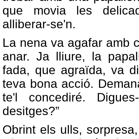
que movia les delica
alliberar-se'n.
La nena va agafar amb cu
anar. Ja lliure, la pap
fada, que agraïda, va dir
teva bona acció. Demana
te'l concediré. Digu
desitges?”
Obrint els ulls, sorpresa,