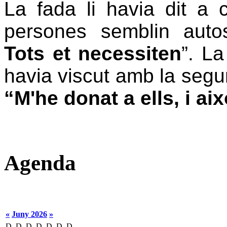
La fada li havia dit a 
persones semblin autosu
Tots et necessiten
”.
La 
havia viscut amb la segur
“M'he donat a ells, i aix
Agenda
«
Juny 2026
»
D
D
D
D
D
D
D