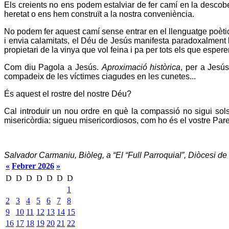
Els creients no ens podem estalviar de fer camí en la descober
heretat o ens hem construït a la nostra conveniència.
No podem fer aquest camí sense entrar en el llenguatge poèti
i envia calamitats, el Déu de Jesús manifesta paradoxalment l
propietari de la vinya que vol feina i pa per tots els que esperen
Com diu Pagola a Jesús.
Aproximació històrica
, per a Jesús
compadeix de les víctimes ciagudes en les cunetes...
És aquest el rostre del nostre Déu?
Cal introduir un nou ordre en què la compassió no sigui so
misericòrdia: sigueu misericordiosos, com ho és el vostre Pare
Salvador Carmaniu, Biòleg, a “El “Full Parroquial”, Diòcesi de
«
Febrer 2026
»
D
D
D
D
D
D
D
1
2
3
4
5
6
7
8
9
10
11
12
13
14
15
16
17
18
19
20
21
22