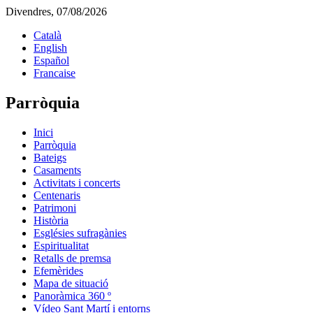
Divendres, 07/08/2026
Català
English
Español
Francaise
Parròquia
Inici
Parròquia
Bateigs
Casaments
Activitats i concerts
Centenaris
Patrimoni
Història
Esglésies sufragànies
Espiritualitat
Retalls de premsa
Efemèrides
Mapa de situació
Panoràmica 360 º
Vídeo Sant Martí i entorns