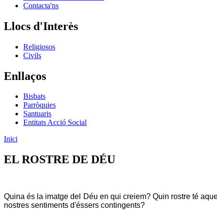
Contacta'ns
Llocs d'Interès
Religiosos
Civils
Enllaços
Bisbats
Parròquies
Santuaris
Entitats Acció Social
Inici
EL ROSTRE DE DÉU
Quina és la imatge del Déu en qui creiem? Quin rostre té aqu
nostres sentiments d'éssers contingents?