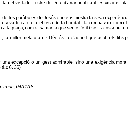
ta del vertader rostre de Déu, d'anar purificant les visions in
c de les paràboles de Jesús que ens mostra la seva experiència
a seva força en la feblesa de la bondat i la compassió: com el
 a la plaça; com el samarità que veu el ferit i se li acosta per cur
 , la millor metàfora de Déu és la d'aquell que acull els fills 
ls una excepció o un gest admirable, sinó una exigència mora
 (Lc 6, 36)
 Girona, 04/11/18