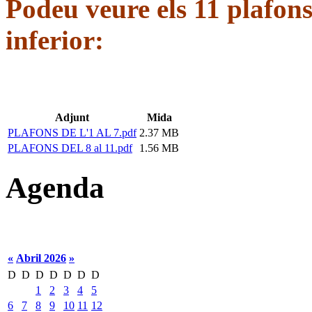
Podeu veure els 11 plafons
inferior:
Adjunt
Mida
PLAFONS DE L'1 AL 7.pdf
2.37 MB
PLAFONS DEL 8 al 11.pdf
1.56 MB
Agenda
«
Abril 2026
»
D
D
D
D
D
D
D
1
2
3
4
5
6
7
8
9
10
11
12