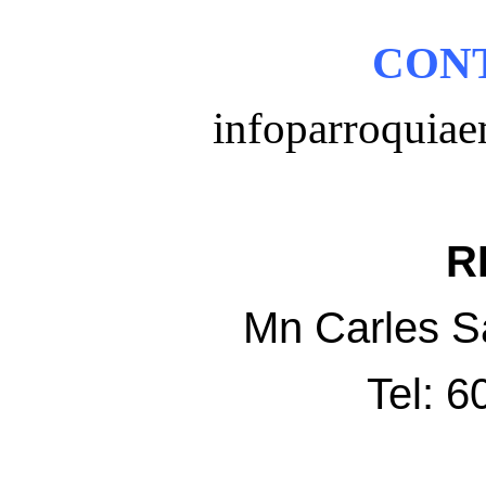
CON
infoparroquia
RE
Mn Carles 
Tel: 6