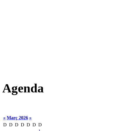
Agenda
«
Març 2026
»
D
D
D
D
D
D
D