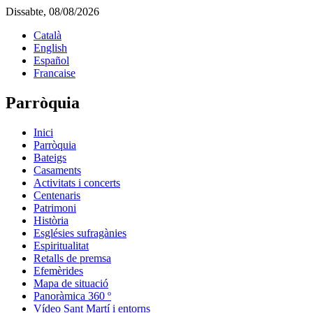
Dissabte, 08/08/2026
Català
English
Español
Francaise
Parròquia
Inici
Parròquia
Bateigs
Casaments
Activitats i concerts
Centenaris
Patrimoni
Història
Esglésies sufragànies
Espiritualitat
Retalls de premsa
Efemèrides
Mapa de situació
Panoràmica 360 º
Vídeo Sant Martí i entorns