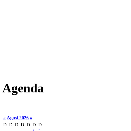
Agenda
«
Agost 2026
»
D
D
D
D
D
D
D