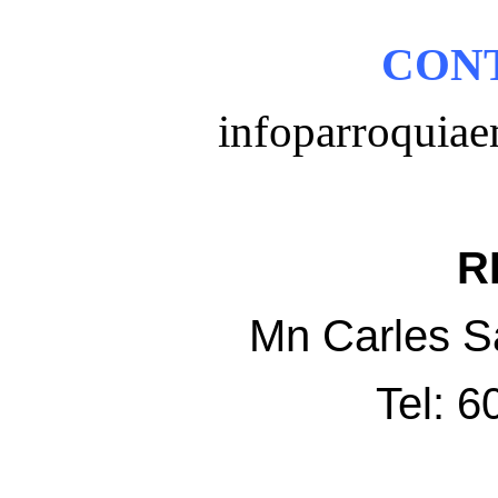
CON
infoparroquia
RE
Mn Carles 
Tel: 6