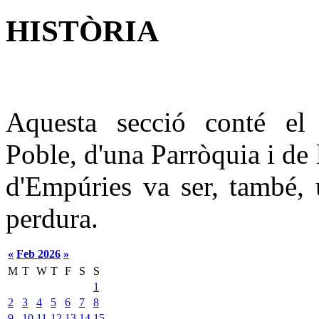
HISTÒRIA
Aquesta secció conté el 
Poble, d'una Parròquia i de
d'Empúries va ser, també,
perdura.
«
Feb 2026
»
M
T
W
T
F
S
S
1
2
3
4
5
6
7
8
9
10
11
12
13
14
15