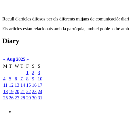
Recull d'articles difosos per els diferents mitjans de comunicació: diaris,
Els articles estan relacionats amb la parròquia, amb el poble o bé amb
Diary
«
Aug 2025
»
M
T
W
T
F
S
S
1
2
3
4
5
6
7
8
9
10
11
12
13
14
15
16
17
18
19
20
21
22
23
24
25
26
27
28
29
30
31