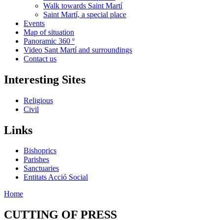
Walk towards Saint Martí
Saint Martí, a special place
Events
Map of situation
Panoramic 360 º
Video Sant Martí and surroundings
Contact us
Interesting Sites
Religious
Civil
Links
Bishoprics
Parishes
Sanctuaries
Entitats Acció Social
Home
CUTTING OF PRESS