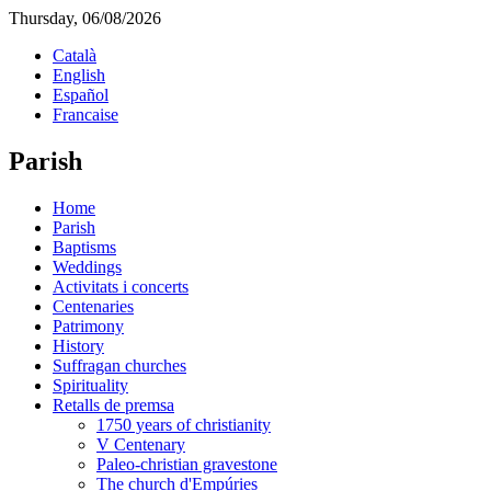
Thursday, 06/08/2026
Català
English
Español
Francaise
Parish
Home
Parish
Baptisms
Weddings
Activitats i concerts
Centenaries
Patrimony
History
Suffragan churches
Spirituality
Retalls de premsa
1750 years of christianity
V Centenary
Paleo-christian gravestone
The church d'Empúries