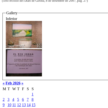
(Text recollit del Diari de Girona, 8 de desembre de 2007, pàg. 27)
Gallery
Inferior
«
Feb 2026
»
M
T
W
T
F
S
S
1
2
3
4
5
6
7
8
9
10
11
12
13
14
15