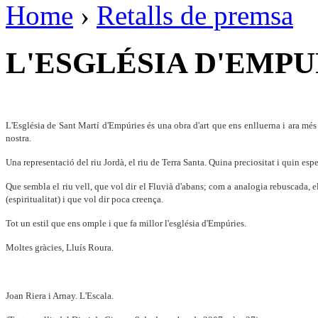
Home
›
Retalls de premsa
L'ESGLÉSIA D'EMPU
L'Església de Sant Martí d'Empúries és una obra d'art que ens enlluerna i ara més q
nostra.
Una representació del riu Jordà, el riu de Terra Santa. Quina preciositat i quin esp
Que sembla el riu vell, que vol dir el Fluvià d'abans; com a analogia rebuscada, el
(espiritualitat) i que vol dir poca creença.
Tot un estil que ens omple i que fa millor l'església d'Empúries.
Moltes gràcies, Lluís Roura.
Joan Riera i Arnay. L'Escala.