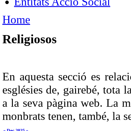
Entitats Acció Social
Home
Religiosos
En aquesta secció es relaci
esglésies de, gairebé, tota 
a la seva pàgina web. La ma
monbrats tenen, també, la s
«
Dec 2025
»