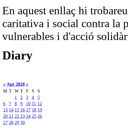
En aquest enllaç hi trobareu
caritativa i social contra la
vulnerables i d'acció solidàr
Diary
«
Apr 2026
»
M
T
W
T
F
S
S
1
2
3
4
5
6
7
8
9
10
11
12
13
14
15
16
17
18
19
20
21
22
23
24
25
26
27
28
29
30