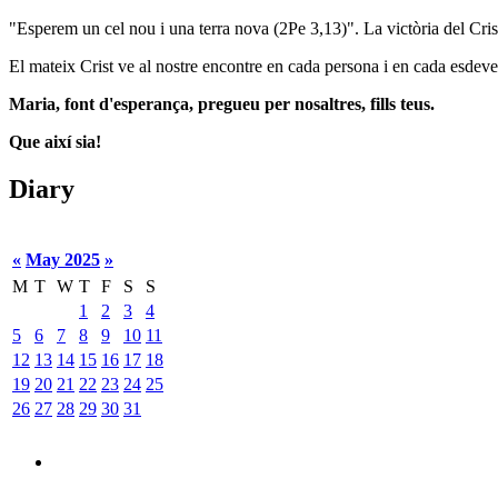
"
Esperem un cel nou i una terra nova (2Pe 3,13)". La victòria del Crist 
El mateix Crist ve al nostre encontre en cada persona i en cada esde
Maria, font d'esperança, pregueu per nosaltres, fills teus.
Que així sia!
Diary
«
May 2025
»
M
T
W
T
F
S
S
1
2
3
4
5
6
7
8
9
10
11
12
13
14
15
16
17
18
19
20
21
22
23
24
25
26
27
28
29
30
31