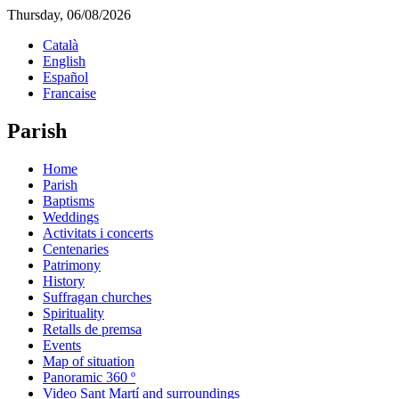
Thursday, 06/08/2026
Català
English
Español
Francaise
Parish
Home
Parish
Baptisms
Weddings
Activitats i concerts
Centenaries
Patrimony
History
Suffragan churches
Spirituality
Retalls de premsa
Events
Map of situation
Panoramic 360 º
Video Sant Martí and surroundings