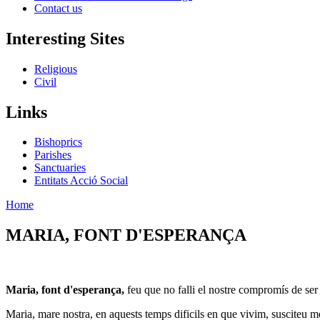
Contact us
Interesting Sites
Religious
Civil
Links
Bishoprics
Parishes
Sanctuaries
Entitats Acció Social
Home
MARIA, FONT D'ESPERANÇA
Maria, font d'esperança,
feu que no falli el nostre compromís de ser 
Maria, mare nostra, en aquests temps dificils en que vivim, susciteu m