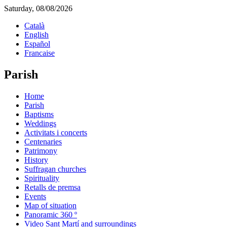
Saturday, 08/08/2026
Català
English
Español
Francaise
Parish
Home
Parish
Baptisms
Weddings
Activitats i concerts
Centenaries
Patrimony
History
Suffragan churches
Spirituality
Retalls de premsa
Events
Map of situation
Panoramic 360 º
Video Sant Martí and surroundings