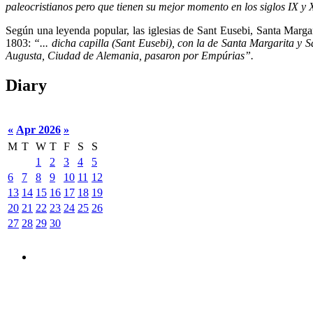
paleocristianos pero que tienen su mejor momento en los siglos IX y 
Según una leyenda popular, las iglesias de Sant Eusebi, Santa Marga
1803:
“... dicha capilla (Sant Eusebi), con la de Santa Margarita y
Augusta, Ciudad de Alemania, pasaron por Empúrias”.
Diary
«
Apr 2026
»
M
T
W
T
F
S
S
1
2
3
4
5
6
7
8
9
10
11
12
13
14
15
16
17
18
19
20
21
22
23
24
25
26
27
28
29
30