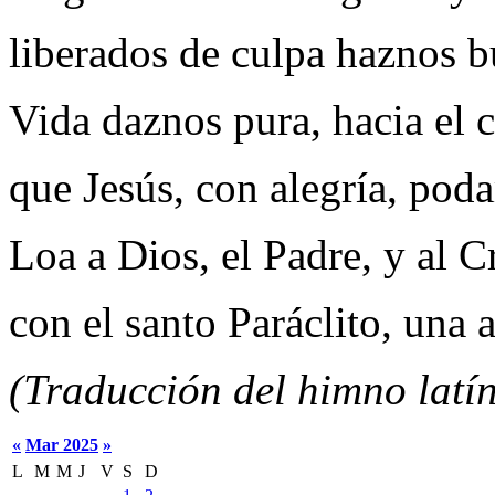
liberados de culpa haznos b
Vida daznos pura, hacia el 
que Jesús, con alegría, pod
Loa a Dios, el Padre, y al C
con el santo Paráclito, una 
(Traducción del himno latín
«
Mar 2025
»
L
M
M
J
V
S
D