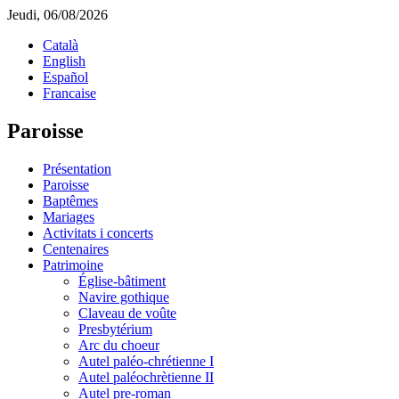
Jeudi, 06/08/2026
Català
English
Español
Francaise
Paroisse
Présentation
Paroisse
Baptêmes
Mariages
Activitats i concerts
Centenaires
Patrimoine
Église-bâtiment
Navire gothique
Claveau de voûte
Presbytérium
Arc du choeur
Autel paléo-chrétienne I
Autel paléochrètienne II
Autel pre-roman