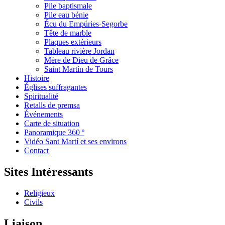
Pile baptismale
Pile eau bénie
Écu du Empúries-Segorbe
Tête de marble
Plaques extérieurs
Tableau rivière Jordan
Mère de Dieu de Grâce
Saint Martín de Tours
Histoire
Églises suffragantes
Spiritualité
Retalls de premsa
Événements
Carte de situation
Panoramique 360 º
Vidéo Sant Martí et ses environs
Contact
Sites Intéressants
Religieux
Civils
Liaison