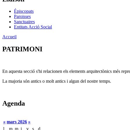
Épiscopats
Paroisses
Sanctuaires
Entitats Acció Social
Accueil
PATRIMONI
En aquesta secció s'hi relacionen els elements arquitectònics més repr
La majoria són antics o molt antics i algun del nostre temps.
Agenda
«
mars 2026
»
l
m
m
j
v
s
d