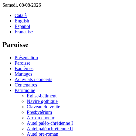
Samedi, 08/08/2026
Català
English
Español
Francaise
Paroisse
Présentation
Paroisse
Baptêmes
Mariages
Activitats i concerts
Centenaires
Patrimoine
Église-bâtiment
Navire gothique
Claveau de voûte
Presbytérium
Arc du choeur
Autel paléo-chrétienne I
Autel paléochrètienne II
Autel pre-roman