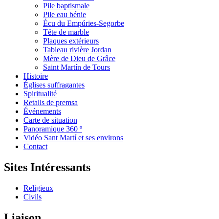
Pile baptismale
Pile eau bénie
Écu du Empúries-Segorbe
Tête de marble
Plaques extérieurs
Tableau rivière Jordan
Mère de Dieu de Grâce
Saint Martín de Tours
Histoire
Églises suffragantes
Spiritualité
Retalls de premsa
Événements
Carte de situation
Panoramique 360 º
Vidéo Sant Martí et ses environs
Contact
Sites Intéressants
Religieux
Civils
Liaison