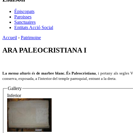
Épiscopats
Paroisses
Sanctuaires
Entitats Acció Social
Accueil
›
Patrimoine
ARA PALEOCRISTIANA I
La
mensa altaris és
de marbre blanc. És Paleocristiana
, i pertany als segles 
conserva, exposada, a l'interior del temple parroquial, entrant a la dreta.
Gallery
Inferior