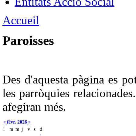
Entitats Acció Social
Accueil
Paroisses
Des d'aquesta pàgina es po
les parròquies relacionades.
afegiran més.
«
févr. 2026
»
l
m
m
j
v
s
d
1