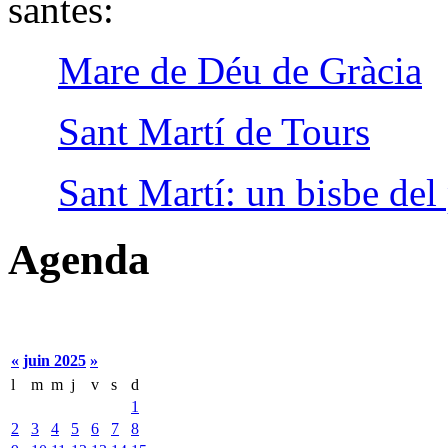
santes:
Mare de Déu de Gràcia
Sant Martí de Tours
Sant Martí: un bisbe del
Agenda
«
juin 2025
»
l
m
m
j
v
s
d
1
2
3
4
5
6
7
8