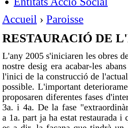
Entitats Acció Social
Accueil
›
Paroisse
RESTAURACIÓ DE L
L'any 2005 s'iniciaren les obres d
nostre desig era acabar-les aba
l'inici de la construcció de l'actua
possible. L'important deterioramen
proposaren diferentes fases d'inter
3a. i 4a. De la fase "extraordinà
a 1a. part ja ha estat restaurada i
es a dir, la façana que tindrà un