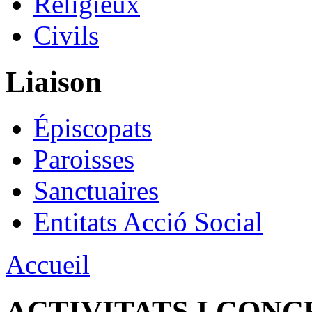
Religieux
Civils
Liaison
Épiscopats
Paroisses
Sanctuaires
Entitats Acció Social
Accueil
ACTIVITATS I CONC