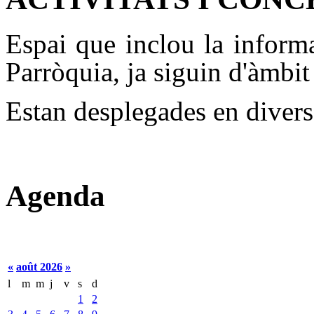
Espai que inclou la informac
Parròquia, ja siguin d'àmbit
Estan desplegades en diverso
Agenda
«
août 2026
»
l
m
m
j
v
s
d
1
2