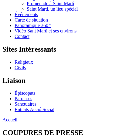
Promenade à Saint Martí
Saint Martí, un lieu spécial
Événements
Carte de situation
Panoramique 360 º
Vidéo Sant Martí et ses environs
Contact
Sites Intéressants
Religieux
Civils
Liaison
Épiscopats
Paroisses
Sanctuaires
Entitats Acció Social
Accueil
COUPURES DE PRESSE