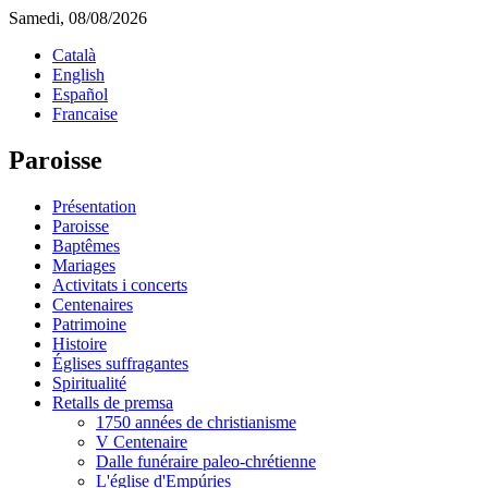
Samedi, 08/08/2026
Català
English
Español
Francaise
Paroisse
Présentation
Paroisse
Baptêmes
Mariages
Activitats i concerts
Centenaires
Patrimoine
Histoire
Églises suffragantes
Spiritualité
Retalls de premsa
1750 années de christianisme
V Centenaire
Dalle funéraire paleo-chrétienne
L'église d'Empúries