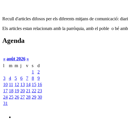
Recull d'articles difosos per els diferents mitjans de comunicació: diaris,
Els articles estan relacionats amb la parròquia, amb el poble o bé amb
Agenda
«
août 2026
»
l
m
m
j
v
s
d
1
2
3
4
5
6
7
8
9
10
11
12
13
14
15
16
17
18
19
20
21
22
23
24
25
26
27
28
29
30
31