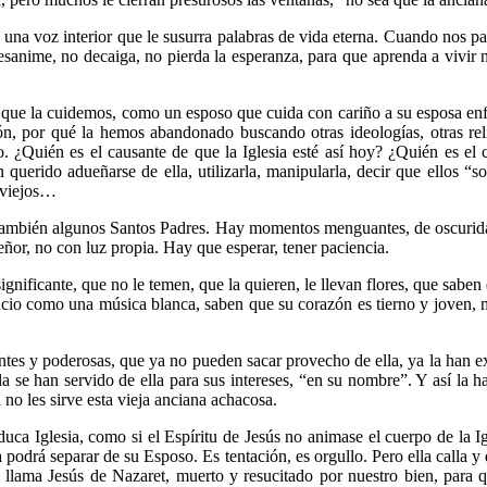
a voz interior que le susurra palabras de vida eterna. Cuando nos pare
desanime, no decaiga, no pierda la esperanza, para que aprenda a vivi
 que la cuidemos, como un esposo que cuida con cariño a su esposa en
, por qué la hemos abandonado buscando otras ideologías, otras relig
. ¿Quién es el causante de que la Iglesia esté así hoy? ¿Quién es el
 querido adueñarse de ella, utilizarla, manipularla, decir que ellos “s
 viejos…
on también algunos Santos Padres. Hay momentos menguantes, de oscurida
 Señor, no con luz propia. Hay que esperar, tener paciencia.
insignificante, que no le temen, que la quieren, le llevan flores, que sab
ncio como una música blanca, saben que su corazón es tierno y joven, m
antes y poderosas, que ya no pueden sacar provecho de ella, ya la han ex
la se han servido de ella para sus intereses, “en su nombre”. Y así la
 no les sirve esta vieja anciana achacosa.
ca Iglesia, como si el Espíritu de Jesús no animase el cuerpo de la Igle
la podrá separar de su Esposo. Es tentación, es orgullo. Pero ella calla y 
e llama Jesús de Nazaret, muerto y resucitado por nuestro bien, para