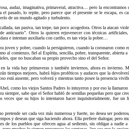
gorosa, audaz, imaginativa, primaveral, atractiva… pero la encontramo
 el pasado, lo repite, pero parece que el presente se le escapa, es 
ocerío de un mundo agitado y turbulento.
callada, tan pasiva, tan torpe, tan poco acogedora. Otros la atacan viol
e anticuario”. Otros la quieren rejuvenecer con técnicas artificiales, 
ra e intentan auxiliarla con cariño, es tan vieja la pobre…
 era joven y pobre, cuando la persiguieron, cuando la coronaron como r
mo al comienzo, fiel al Espíritu, sencilla, pobre, transparente, abierta
 fieles, que no buscaban su propio provecho sino el del Señor.
 en la vida hay primaveras y también inviernos, ahora es invierno. M
án tiempos mejores, habrá hijos proféticos y audaces que la devolverá
oso está ausente, pero volverá y mientras tanto posee la presencia vivifi
 Abel, como los viejos Santos Padres lo intuyeron y por eso la llamaron 
pera siempre, sabe que el Señor habló de semillas pequeñas pero que cr
as veces que su hijos lo intentaron hacer inquisitorialmente, fue un f
o pretende ser cada vez más numerosa y fuerte, no desea ser poderosa 
iempos y desean que siga haciendo ahora. Ella prefiere dialogar, pero m
ntes de los pueblos que ofrecen agua al sediento, sin obligar a nadie 
, pero muchos le cierran presurosos las ventanas, “no sea que la ancian