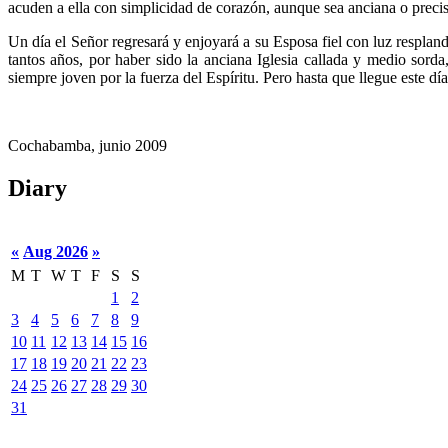
acuden a ella con simplicidad de corazón, aunque sea anciana o preci
Un día el Señor regresará y enjoyará a su Esposa fiel con luz respland
tantos años, por haber sido la anciana Iglesia callada y medio sord
siempre joven por la fuerza del Espíritu. Pero hasta que llegue este dí
Cochabamba, junio 2009
Diary
«
Aug 2026
»
M
T
W
T
F
S
S
1
2
3
4
5
6
7
8
9
10
11
12
13
14
15
16
17
18
19
20
21
22
23
24
25
26
27
28
29
30
31