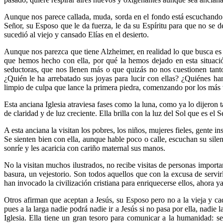
Aunque nos parece callada, muda, sorda en el fondo está escuchando un
Señor, su Esposo que le da fuerza, le da su Espíritu para que no se 
sucedió al viejo y cansado Elías en el desierto.
Aunque nos parezca que tiene Alzheimer, en realidad lo que busca es
que hemos hecho con ella, por qué la hemos dejado en esta situación
seductoras, que nos llenen más o que quizás no nos cuestionen tanto
¿Quién le ha arrebatado sus joyas para lucir con ellas? ¿Quiénes han
limpio de culpa que lance la primera piedra, comenzando por los más
Esta anciana Iglesia atraviesa fases como la luna, como ya lo dijer
de claridad y de luz creciente. Ella brilla con la luz del Sol que es el
A esta anciana la visitan los pobres, los niños, mujeres fieles, gente 
Se sienten bien con ella, aunque hable poco o calle, escuchan su sile
sonríe y les acaricia con cariño maternal sus manos.
No la visitan muchos ilustrados, no recibe visitas de personas import
basura, un vejestorio. Son todos aquellos que con la excusa de servir
han invocado la civilización cristiana para enriquecerse ellos, ahora ya
Otros afirman que aceptan a Jesús, su Esposo pero no a la vieja y cadu
pues a la larga nadie podrá nadie ir a Jesús si no pasa por ella, nadie 
Iglesia. Ella tiene un gran tesoro para comunicar a la humanidad: s