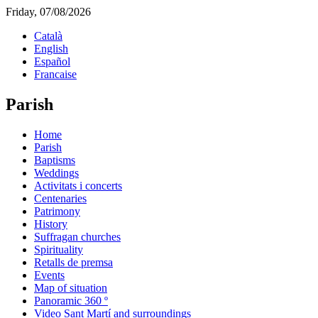
Friday, 07/08/2026
Català
English
Español
Francaise
Parish
Home
Parish
Baptisms
Weddings
Activitats i concerts
Centenaries
Patrimony
History
Suffragan churches
Spirituality
Retalls de premsa
Events
Map of situation
Panoramic 360 º
Video Sant Martí and surroundings