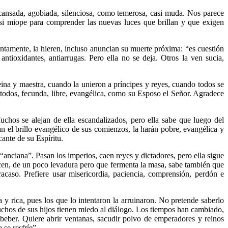
s cansada, agobiada, silenciosa, como temerosa, casi muda. Nos parece
casi miope para comprender las nuevas luces que brillan y que exigen
entamente, la hieren, incluso anuncian su muerte próxima: “es cuestión
antioxidantes, antiarrugas. Pero ella no se deja. Otros la ven sucia,
eina y maestra, cuando la unieron a príncipes y reyes, cuando todos se
 a todos, fecunda, libre, evangélica, como su Esposo el Señor. Agradece
uchos se alejan de ella escandalizados, pero ella sabe que luego del
n el brillo evangélico de sus comienzos, la harán pobre, evangélica y
cante de su Espíritu.
“anciana”. Pasan los imperios, caen reyes y dictadores, pero ella sigue
ecen, de un poco levadura pero que fermenta la masa, sabe también que
racaso. Prefiere usar misericordia, paciencia, comprensión, perdón e
y rica, pues los que lo intentaron la arruinaron. No pretende saberlo
uchos de sus hijos tienen miedo al diálogo. Los tiempos han cambiado,
a beber. Quiere abrir ventanas, sacudir polvo de emperadores y reinos
a se resfríe”….