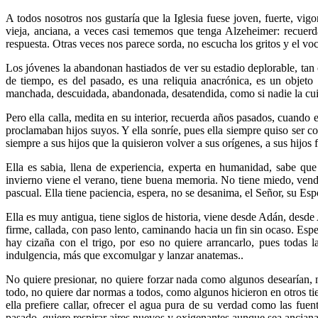
A todos nosotros nos gustaría que la Iglesia fuese joven, fuerte, vi
vieja, anciana, a veces casi tememos que tenga Alzeheimer: recuerda
respuesta. Otras veces nos parece sorda, no escucha los gritos y el v
Los jóvenes la abandonan hastiados de ver su estadio deplorable, tan 
de tiempo, es del pasado, es una reliquia anacrónica, es un objeto d
manchada, descuidada, abandonada, desatendida, como si nadie la cuida
Pero ella calla, medita en su interior, recuerda años pasados, cuando
proclamaban hijos suyos. Y ella sonríe, pues ella siempre quiso ser co
siempre a sus hijos que la quisieron volver a sus orígenes, a sus hijos
Ella es sabia, llena de experiencia, experta en humanidad, sabe que
invierno viene el verano, tiene buena memoria. No tiene miedo, vendr
pascual. Ella tiene paciencia, espera, no se desanima, el Señor, su Esp
Ella es muy antigua, tiene siglos de historia, viene desde Adán, desde
firme, callada, con paso lento, caminando hacia un fin sin ocaso. Es
hay cizaña con el trigo, por eso no quiere arrancarlo, pues todas l
indulgencia, más que excomulgar y lanzar anatemas..
No quiere presionar, no quiere forzar nada como algunos desearían, n
todo, no quiere dar normas a todos, como algunos hicieron en otros t
ella prefiere callar, ofrecer el agua pura de su verdad como las fue
pasado, quiere respirar aires nuevos y oxigenantes aunque sea anciana