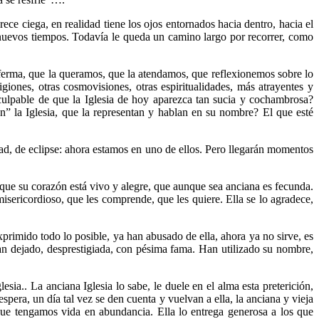
ce ciega, en realidad tiene los ojos entornados hacia dentro, hacia el
r nuevos tiempos. Todavía le queda un camino largo por recorrer, como
ferma, que la queramos, que la atendamos, que reflexionemos sobre lo
iones, otras cosmovisiones, otras espiritualidades, más atrayentes y
 culpable de que la Iglesia de hoy aparezca tan sucia y cochambrosa?
on” la Iglesia, que la representan y hablan en su nombre? El que esté
d, de eclipse: ahora estamos en uno de ellos. Pero llegarán momentos
en que su corazón está vivo y alegre, que aunque sea anciana es fecunda.
isericordioso, que les comprende, que les quiere. Ella se lo agradece,
primido todo lo posible, ya han abusado de ella, ahora ya no sirve, es
 han dejado, desprestigiada, con pésima fama. Han utilizado su nombre,
sia.. La anciana Iglesia lo sabe, le duele en el alma esta preterición,
espera, un día tal vez se den cuenta y vuelvan a ella, la anciana y vieja
 que tengamos vida en abundancia. Ella lo entrega generosa a los que