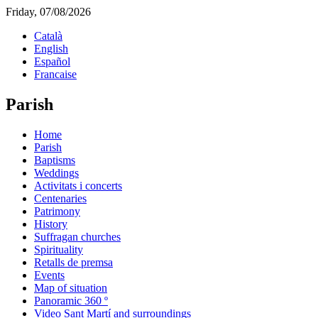
Friday, 07/08/2026
Català
English
Español
Francaise
Parish
Home
Parish
Baptisms
Weddings
Activitats i concerts
Centenaries
Patrimony
History
Suffragan churches
Spirituality
Retalls de premsa
Events
Map of situation
Panoramic 360 º
Video Sant Martí and surroundings