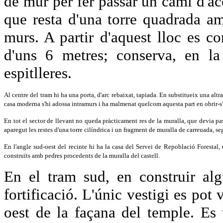
de mur per fer passar un camí d'acc
que resta d'una torre quadrada a
murs. A partir d'aquest lloc es co
d'uns 6 metres; conserva, en la
espitlleres.
Al centre del tram hi ha una porta, d'arc rebaixat, tapiada. En substitueix una altra
casa moderna s'hi adossa intramurs i ha malmenat quelcom aquesta part en obrir-s'h
En tot el sector de llevant no queda pràcticament res de la muralla, que devia pass
aparegut les restes d'una torre cilíndrica i un fragment de muralla de carreuada, se
En l'angle sud-oest del recinte hi ha la casa del Servei de Repoblació Forestal,
construïts amb pedres procedents de la muralla del castell.
En el tram sud, en construir al
fortificació. L'únic vestigi es pot 
oest de la façana del temple. Es 