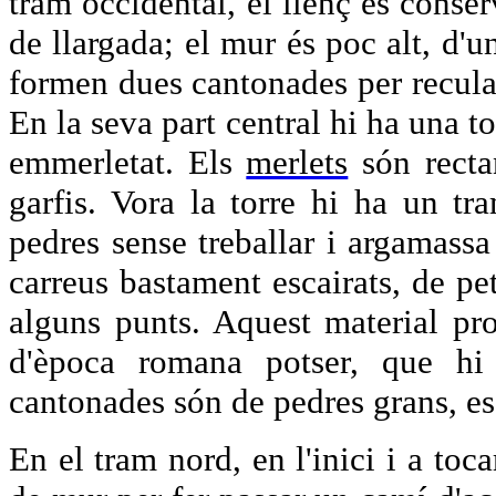
tram occidental, el llenç es conse
de llargada; el mur és poc alt, d'u
formen dues cantonades per recular
En la seva part central hi ha una to
emmerletat. Els
merlets
són rectan
garfis. Vora la torre hi ha un tra
pedres sense treballar i argamassa
carreus bastament escairats, de pe
alguns punts. Aquest material pro
d'època romana potser, que hi
cantonades són de pedres grans, e
En el tram nord, en l'inici i a toc