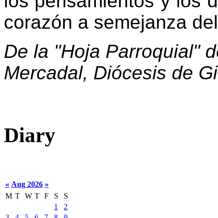
los pensamientos y los 
corazón a semejanza del
De la "Hoja Parroquial" 
Mercadal, Diócesis de Gi
Diary
«
Aug 2026
»
M
T
W
T
F
S
S
1
2
3
4
5
6
7
8
9