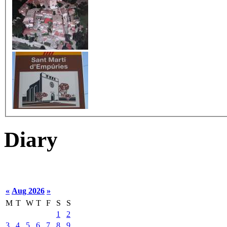
Diary
«
Aug 2026
»
M
T
W
T
F
S
S
1
2
3
4
5
6
7
8
9