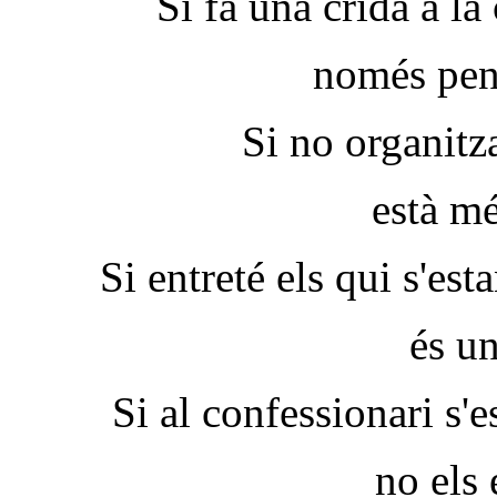
Si fa una crida a l
només
pen
Si no organitza
està m
Si entreté els qui s'es
és u
Si al confessionari s'e
no els 