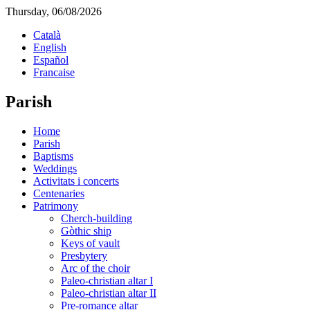
Thursday, 06/08/2026
Català
English
Español
Francaise
Parish
Home
Parish
Baptisms
Weddings
Activitats i concerts
Centenaries
Patrimony
Cherch-building
Gòthic ship
Keys of vault
Presbytery
Arc of the choir
Paleo-christian altar I
Paleo-christian altar II
Pre-romance altar