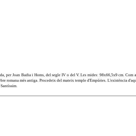
ada, per Joan Badia i Homs, del segle IV o del V. Les mides: 98x66,5x9 cm. Com a 
arbre romana més antiga. Procedeix del mateix temple d'Empúries. L'existència d'aqu
 Santíssim.