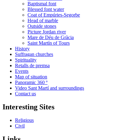
Baptismal font
Blessed font water
Coat of Empúries-Segorbe
Head of marble
Outside stones
Picture Jordan river
Mare de Déu de Gràcia
Saint Martín of Tours
History
Suffragan churches
Spirituality
Retalls de premsa
Events
Map of situation
Panoramic 360 º
Video Sant Martí and surroundings
Contact us
Interesting Sites
Religious
Civil
Links