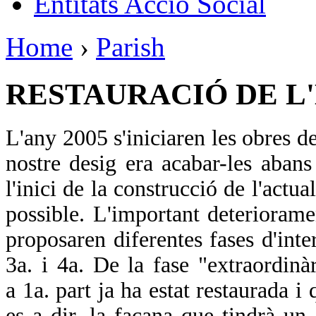
Entitats Acció Social
Home
›
Parish
RESTAURACIÓ DE L
L'any 2005 s'iniciaren les obres d
nostre desig era acabar-les aba
l'inici de la construcció de l'actua
possible. L'important deterioramen
proposaren diferentes fases d'inter
3a. i 4a. De la fase "extraordinà
a 1a. part ja ha estat restaurada i
es a dir, la façana que tindrà un