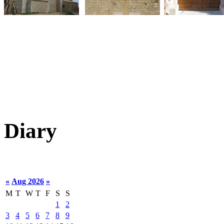
Diary
«
Aug 2026
»
M
T
W
T
F
S
S
1
2
3
4
5
6
7
8
9