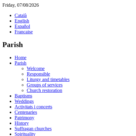
Friday, 07/08/2026
Català
English
Español
Francaise
Parish
Home
Parish
Welcome
Responsible
Liturgy and timetables
Groups of services
Church restoration
Baptisms
Weddings
Activitats i concerts
Centenaries
Patrimony
History
Suffragan churches
Spirituality