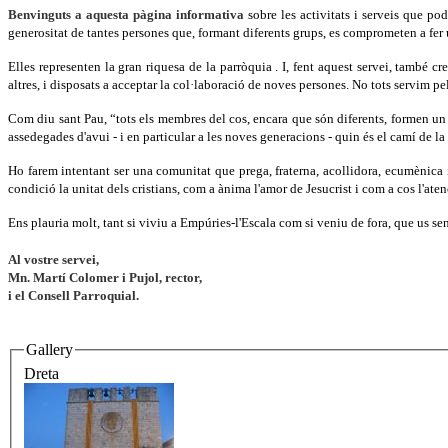
Benvinguts a aquesta pàgina informativa
sobre les activitats i serveis que p
generositat de tantes persones que, formant diferents grups, es comprometen a fer u
Elles representen la gran riquesa de la parròquia . I, fent aquest servei, tamb
altres, i disposats a acceptar la col·laboració de noves persones. No tots servim pe
Com diu sant Pau, “tots els membres del cos, encara que són diferents, formen un sol
assedegades d'avui - i en particular a les noves generacions - quin és el camí de la
Ho farem intentant ser una comunitat que prega, fraterna, acollidora, ecumènica 
condició la unitat dels cristians, com a ànima l'amor de Jesucrist i com a cos l'aten
Ens plauria molt, tant si viviu a Empúries-l'Escala com si veniu de fora, que us sen
Al vostre servei,
Mn. Martí Colomer i Pujol, rector,
i el Consell Parroquial.
Gallery
Dreta