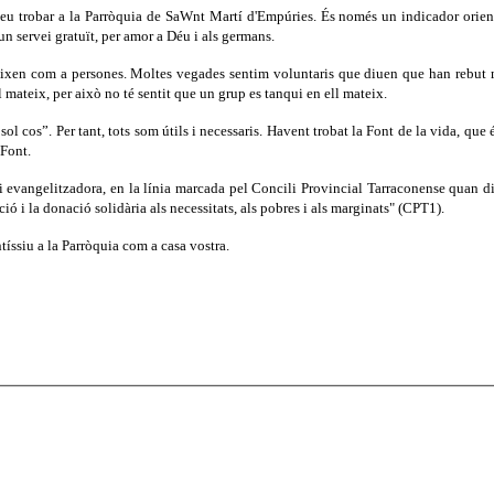
odeu trobar a la Parròquia de SaWnt Martí d'Empúries. És només un indicador orien
n servei gratuït, per amor a Déu i als germans.
é creixen com a persones. Moltes vegades sentim voluntaris que diuen que han rebut
l mateix, per això no té sentit que un grup es tanqui en ell mateix.
 cos”. Per tant, tots som útils i necessaris. Havent trobat la Font de la vida, que é
 Font.
i evangelitzadora, en la línia marcada pel Concili Provincial Tarraconense quan d
ció i la donació solidària als necessitats, als pobres i als marginats" (CPT1).
tíssiu a la Parròquia com a casa vostra.