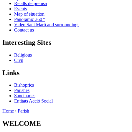
Retalls de premsa
Events
Map of situation
Panoramic 360 º
Video Sant Martí and surroundings
Contact us
Interesting Sites
Religious
Civil
Links
Bishoprics
Parishes
Sanctuaries
Entitats Acció Social
Home
›
Parish
WELCOME