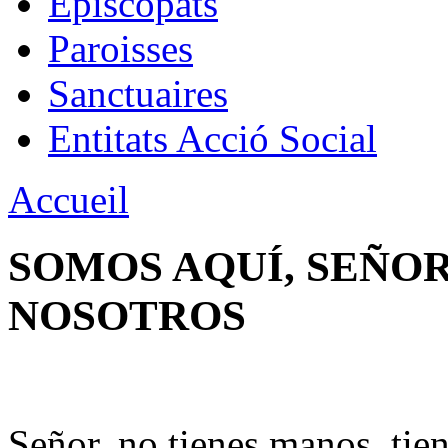
Épiscopats
Paroisses
Sanctuaires
Entitats Acció Social
Accueil
SOMOS AQUÍ, SEÑO
NOSOTROS
Señor
,
no tienes
manos
,
tie