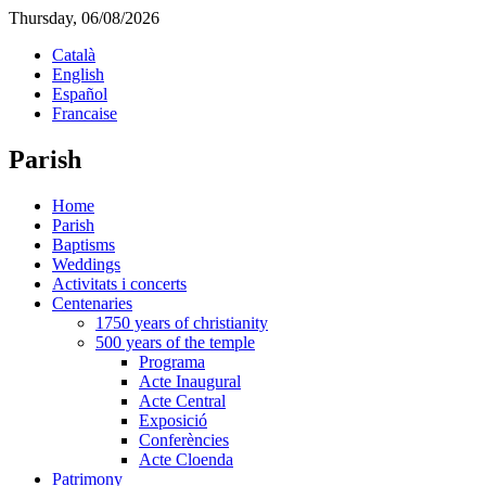
Thursday, 06/08/2026
Català
English
Español
Francaise
Parish
Home
Parish
Baptisms
Weddings
Activitats i concerts
Centenaries
1750 years of christianity
500 years of the temple
Programa
Acte Inaugural
Acte Central
Exposició
Conferències
Acte Cloenda
Patrimony