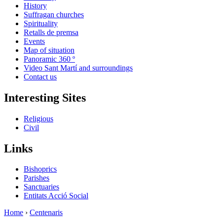
History
Suffragan churches
Spirituality
Retalls de premsa
Events
Map of situation
Panoramic 360 º
Video Sant Martí and surroundings
Contact us
Interesting Sites
Religious
Civil
Links
Bishoprics
Parishes
Sanctuaries
Entitats Acció Social
Home
›
Centenaris