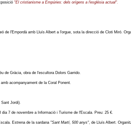
xposició
"El cristianisme a Empúries: dels orígens a l'església actual".
feó de l'Empordà amb Lluís Albert a l'orgue, sota la direcció de Cloti Miró. O
u de Gràcia, obra de l'escultora Dolors Garrido.
gó, amb acompanyament de la Coral Ponent.
 Sant Jordi).
el dia 7 de novembre a Informació i Turisme de l'Escala. Preu: 25 €.
l'Escala. Estrena de la sardana
"Sant Martí, 500 anys"
, de Lluís Albert. Organ