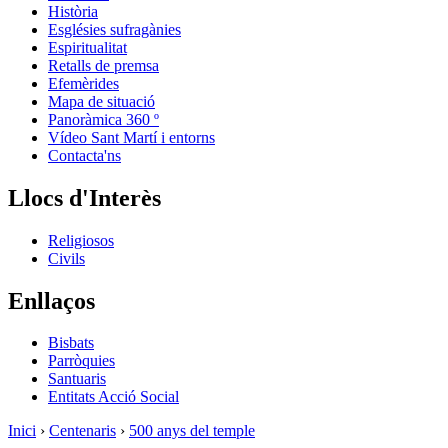
Història
Esglésies sufragànies
Espiritualitat
Retalls de premsa
Efemèrides
Mapa de situació
Panoràmica 360 º
Vídeo Sant Martí i entorns
Contacta'ns
Llocs d'Interès
Religiosos
Civils
Enllaços
Bisbats
Parròquies
Santuaris
Entitats Acció Social
Inici
›
Centenaris
›
500 anys del temple