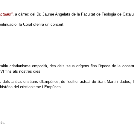
actuals"
,
a càrrec del Dr. Jaume Angelats de la Facultat de Teologia de Catal
inuació, la Coral oferirà un concert.
imitiu cristianisme emporità, des dels seus orígens fins l'època de la constr
VI fins als nostres dies.
dels antics cristians d'Empúries, de l'edifici actual de Sant Martí i dades, 
història del cristianisme i Empúries.
.
rda