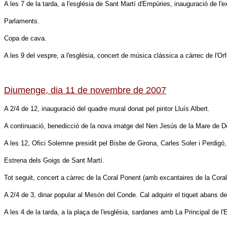
A les 7 de la tarda, a l'església de Sant Martí d'Empúries, inauguració de l'e
Parlaments.
Copa de cava.
A les 9 del vespre, a l'església, concert de música clássica a càrrec de l'Or
Diumenge, dia 11 de novembre de 2007
A 2/4 de 12, inauguració del quadre mural donat pel pintor Lluís Albert.
A continuació, benedicció de la nova imatge del Nen Jesús de la Mare de Dé
A les 12, Ofici Solemne presidit pel Bisbe de Girona, Carles Soler i Perdi
Estrena dels Goigs de Sant Martí.
Tot seguit, concert a càrrec de la Coral Ponent (amb excantaires de la Coral
A 2/4 de 3, dinar popular al Mesón del Conde. Cal adquirir el tiquet abans d
A les 4 de la tarda, a la plaça de l'església, sardanes amb La Principal de 