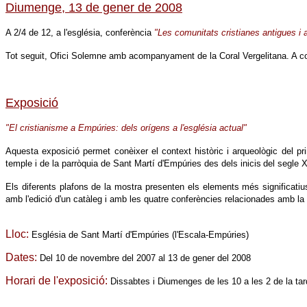
Diumenge, 13 de gener de 2008
A 2/4 de 12, a l'església, conferència
"Les comunitats cristianes antigues i 
Tot seguit, Ofici Solemne amb acompanyament de la Coral Vergelitana. A cont
Exposició
"El cristianisme a Empúries: dels orígens a l'església actual"
Aquesta exposició permet conèixer el context històric i arqueològic del pr
temple i de la parròquia de Sant Martí d'Empúries des dels inicis
del segle X
Els diferents plafons de la mostra presenten els elements més significatius 
amb l'edició d'un catàleg i amb les quatre conferències relacionades amb la 
Lloc:
Església de Sant Martí d'Empúries (l'Escala-Empúries)
Dates:
Del 10 de novembre del 2007 al 13 de gener del 2008
Horari de l'exposició:
Dissabtes i Diumenges de les 10 a les 2 de la ta