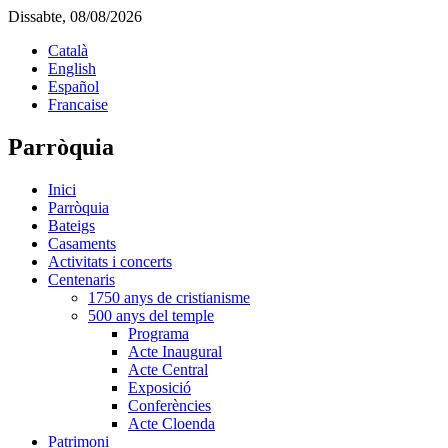
Dissabte, 08/08/2026
Català
English
Español
Francaise
Parròquia
Inici
Parròquia
Bateigs
Casaments
Activitats i concerts
Centenaris
1750 anys de cristianisme
500 anys del temple
Programa
Acte Inaugural
Acte Central
Exposició
Conferències
Acte Cloenda
Patrimoni