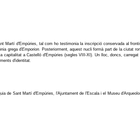
t Martí d'Empúries, tal com ho testimonia la inscripció conservada al frontis
ònia grega d'
Emporion.
Posteriorment, aquest nucli formà part de la ciutat ro
la capitalitat a Castelló d'Empúries (segles VIII-XI). Un lloc, doncs, carregat
ements d'identitat.
ròquia de Sant Martí d'Empúries, l'Ajuntament de l'Escala i el Museu d'Arqueo