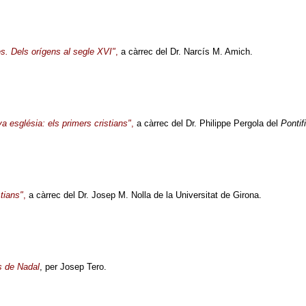
es. Dels
orígens al segle XVI"
,
a càrrec del Dr. Narcís M. Amich.
iva
església: els primers cristians"
,
a càrrec del Dr. Philippe Pergola del
Pontif
stians"
,
a càrrec del Dr. Josep M. Nolla de la Universitat de Girona.
ls de
Nadal
,
per Josep Tero.