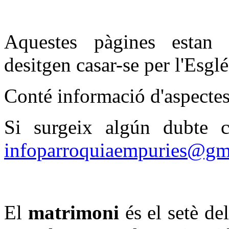
Aquestes pàgines estan 
desitgen casar-se per l'Esgl
Conté informació d'aspectes 
Si surgeix algún dubte co
infoparroquiaempuries@gm
El
matrimoni
és el setè de