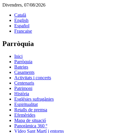
Divendres, 07/08/2026
Català
English
Español
Francaise
Parròquia
Inici
Parròquia
Bateigs
Casaments
Activitats i concerts
Centenaris
Patrimoni
Història
Esglésies sufragànies
Espiritualitat
Retalls de premsa
Efemèrides
Mapa de situació
Panoràmica 360 º
Vídeo Sant Martí i entorns