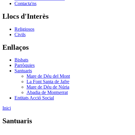
Contacta'ns
Llocs d'Interès
Religiosos
Civils
Enllaços
Bisbats
Parròquies
Santuaris
Mare de Déu del Mont
La Font Santa de Jafre
Mare de Déu de Núria
Abadia de Montserrat
Entitats Acció Social
Inici
Santuaris