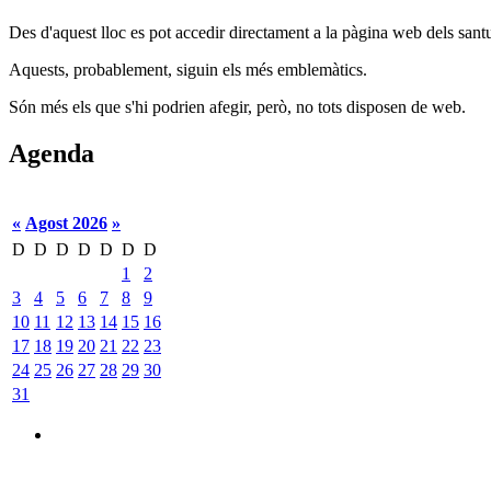
Des d'aquest lloc es pot accedir directament a la pàgina web dels santu
Aquests, probablement, siguin els més emblemàtics.
Són més els que s'hi podrien afegir, però, no tots disposen de web.
Agenda
«
Agost 2026
»
D
D
D
D
D
D
D
1
2
3
4
5
6
7
8
9
10
11
12
13
14
15
16
17
18
19
20
21
22
23
24
25
26
27
28
29
30
31