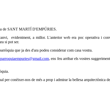
arròquia de SANT MARTÍ D'EMPÚRIES.
canvi, evidentment, a millor. L'anterior web era poc operativa i c
a si pot ser.
parròquia que ja des d'ara podeu considerar com casa vostra.
oparroquiaempuries@gmail.com
, ens feu arribar els vostres suggeriments
òquia.
nal
per conèixer-nos de més a prop i admirar la bellesa arquitectòn