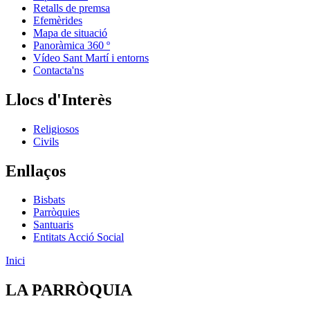
Retalls de premsa
Efemèrides
Mapa de situació
Panoràmica 360 º
Vídeo Sant Martí i entorns
Contacta'ns
Llocs d'Interès
Religiosos
Civils
Enllaços
Bisbats
Parròquies
Santuaris
Entitats Acció Social
Inici
LA PARRÒQUIA