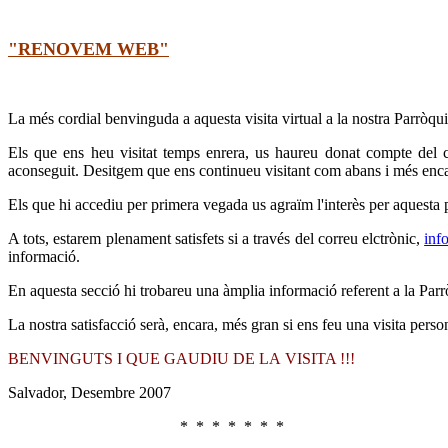
"RENOVEM WEB"
La més cordial benvinguda a aquesta visita virtual a la nostra P
Els que ens heu visitat temps enrera, us haureu donat compte del 
aconseguit. Desitgem que ens continueu visitant com abans i més encar
Els que hi accediu per primera vegada us agraïm l'interès per aquesta 
A tots, estarem plenament satisfets si a través del correu elctrònic,
inf
informació.
En aquesta secció hi trobareu una àmplia informació referent a la Parr
La nostra satisfacció serà, encara, més gran si ens feu una
visita perso
BENVINGUTS I QUE GAUDIU DE LA VISITA !!!
Salvador, Desembre 2007
* * * * * * *