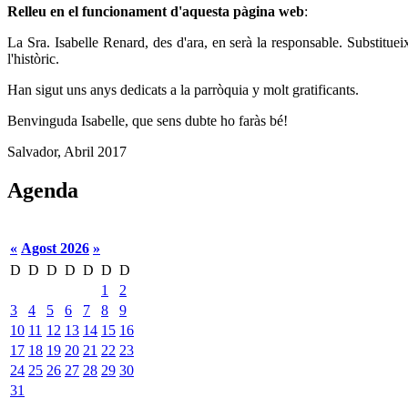
Relleu en el funcionament d'aquesta pàgina web
:
La Sra. Isabelle Renard, des d'ara, en serà la responsable. Substitue
l'històric.
Han sigut uns anys dedicats a la parròquia y molt gratificants.
Benvinguda Isabelle, que sens dubte ho faràs bé!
Salvador, Abril 2017
Agenda
«
Agost 2026
»
D
D
D
D
D
D
D
1
2
3
4
5
6
7
8
9
10
11
12
13
14
15
16
17
18
19
20
21
22
23
24
25
26
27
28
29
30
31