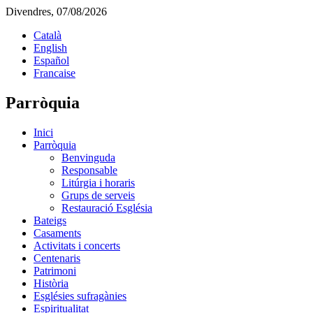
Divendres, 07/08/2026
Català
English
Español
Francaise
Parròquia
Inici
Parròquia
Benvinguda
Responsable
Litúrgia i horaris
Grups de serveis
Restauració Església
Bateigs
Casaments
Activitats i concerts
Centenaris
Patrimoni
Història
Esglésies sufragànies
Espiritualitat